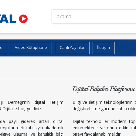
ne
Video Kütüphane
Canlı Yayınlar
İletişim
Dijital Bilgiler Platformu
i Derneği'nin dijital iletişim
Bilgi ve iletişim teknolojilerini
Dijital'e hoş geldiniz.
değiştirebilme gücüne sahip old
da payı giderek artan dijital
Dijital teknolojiler modern t
koşulların ek katkısıyla akademik
edinmektedir ve onun etkin kul
giye ulaşma ve karşılıklı bilgi
bireyi faydalanabilmelidir.