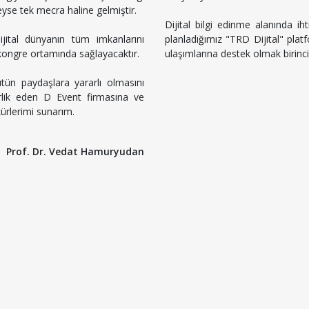
deyse tek mecra haline gelmiştir.
Dijital bilgi edinme alanında iht
ijital dünyanın tüm imkanlarını
planladığımız "TRD Dijital" platf
 kongre ortamında sağlayacaktır.
ulaşımlarına destek olmak birinci
bütün paydaşlara yararlı olmasını
rlik eden D Event firmasına ve
ürlerimi sunarım.
Prof. Dr. Vedat Hamuryudan