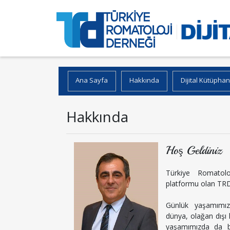
Ana Sayfa
Hakkında
Dijital Kütüpha
Hakkında
Hoş Geldiniz
Türkiye Romatoloj
platformu olan TRD 
Günlük yaşamımız
dünya, olağan dışı 
yaşamımızda da bil