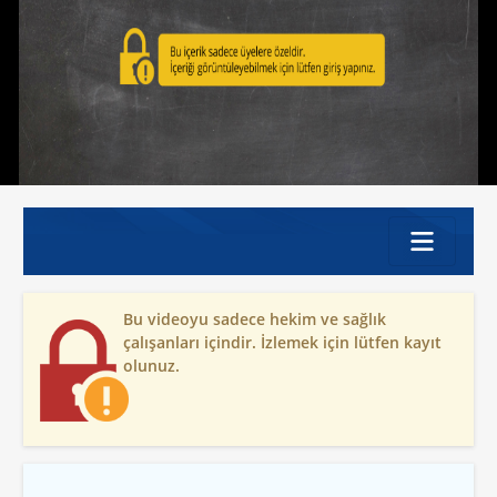
Bu videoyu sadece hekim ve sağlık
çalışanları içindir. İzlemek için lütfen kayıt
olunuz.