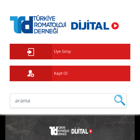
Üye Girişi
Kayıt Ol