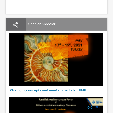
Önerilen Videolar
Changing concepts and needs in pediatric FMF
3000