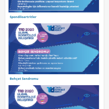
Spondiloartritler
3491
Behçet Sendromu
3349