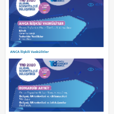
4519
ANCA İlişkili Vaskülitler
5436