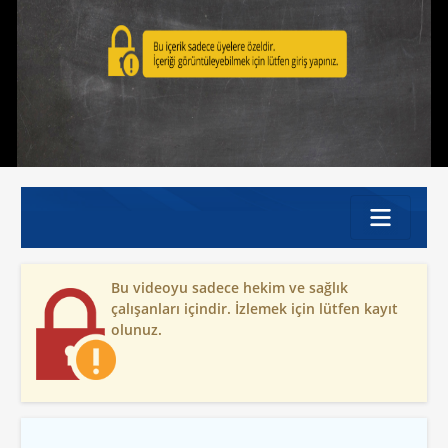
Bu videoyu sadece hekim ve sağlık
çalışanları içindir. İzlemek için lütfen kayıt
olunuz.