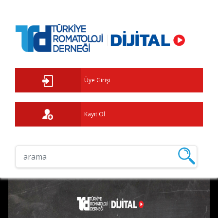
Üye Girişi
Kayıt Ol