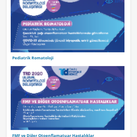
3317
Pediatrik Romatoloji
3075
FMF ve Diğer Otoenflamatuar Hastalıklar