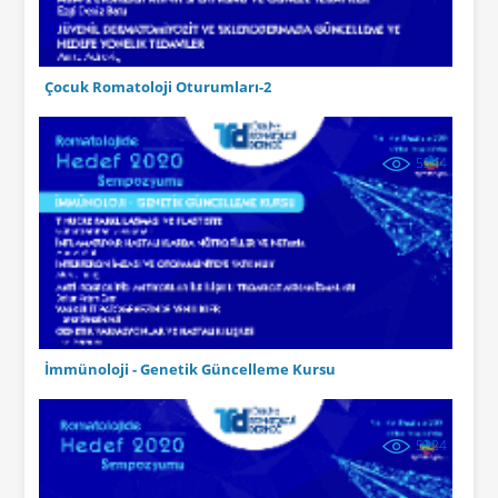
Çocuk Romatoloji Oturumları-2
5344
İmmünoloji - Genetik Güncelleme Kursu
5324