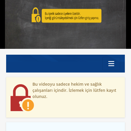
Bu videoyu sadece hekim ve sağlık
çalışanları içindir. İzlemek için lütfen kayıt
olunuz.