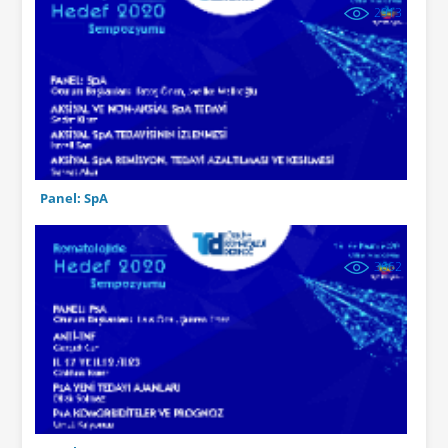
2913
Panel: SpA
3662