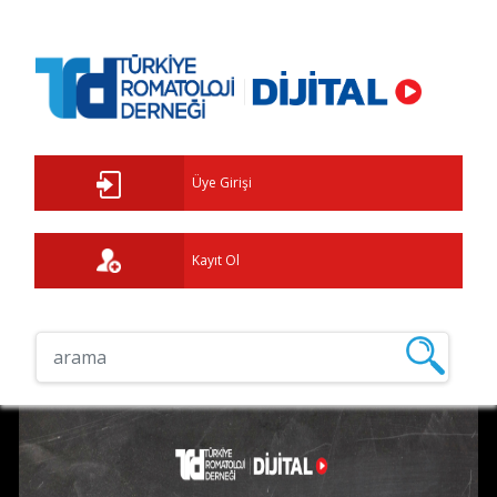
Üye Girişi
Kayıt Ol