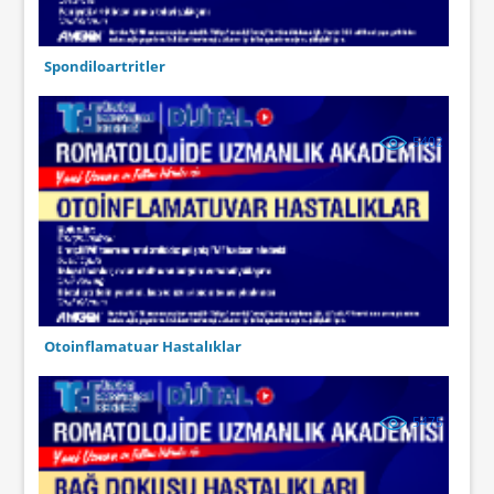
Spondiloartritler
5402
Otoinflamatuar Hastalıklar
5475