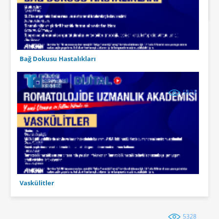
Bağ Dokusu Hastalıkları
5823
Vaskülitler
5328