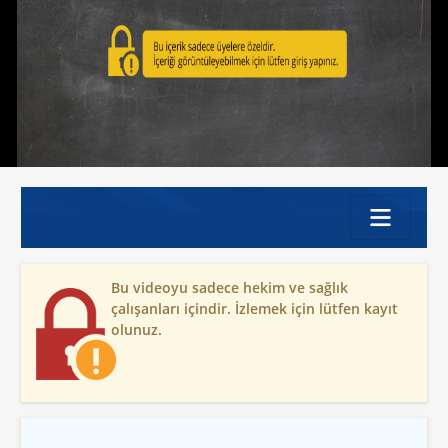
Bu videoyu sadece hekim ve sağlık
çalışanları içindir. İzlemek için lütfen kayıt
olunuz.