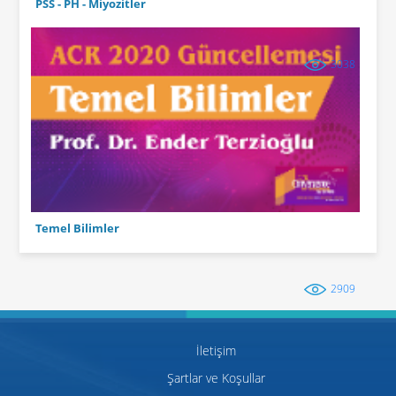
PSS - PH - Miyozitler
3038
Temel Bilimler
2909
İletişim
Şartlar ve Koşullar