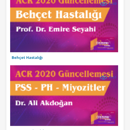
3149
Behçet Hastalığı
3161