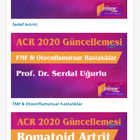
Sedef Artriti
5033
FMF & Otoenflamatuar hastalıklar
5051