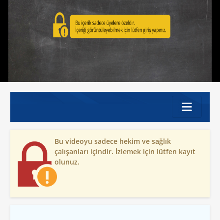
Bu videoyu sadece hekim ve sağlık
çalışanları içindir. İzlemek için lütfen kayıt
olunuz.