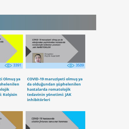
3391
3509
ti Olmuş ya
COVID-19 maruziyeti olmuş ya
phelenilen
da olduğundan şüphelenilen
lojik
hastalarda romatolojik
: Kolşisin
tedavinin yönetimi: JAK
inhibitörleri