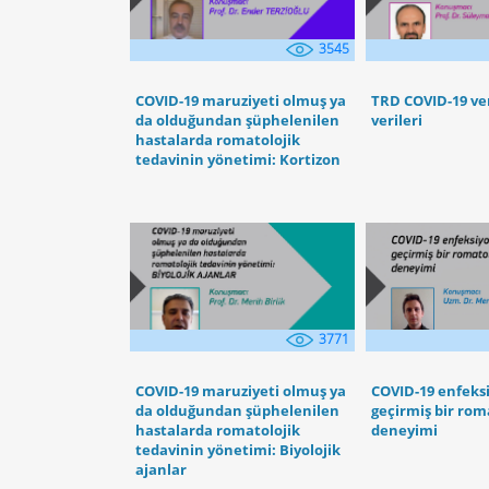
3545
COVID-19 maruziyeti olmuş ya
TRD COVID-19 ve
da olduğundan şüphelenilen
verileri
hastalarda romatolojik
tedavinin yönetimi: Kortizon
3771
COVID-19 maruziyeti olmuş ya
COVID-19 enfeks
da olduğundan şüphelenilen
geçirmiş bir ro
hastalarda romatolojik
deneyimi
tedavinin yönetimi: Biyolojik
ajanlar