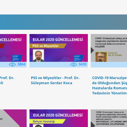
3864
3430
Prof. Dr.
PSS ve Miyozitler - Prof. Dr.
COVID-19 Maruziye
li
Süleyman Serdar Koca
da Olduğundan Şü
Hastalarda Romato
Tedavinin Yönetimi