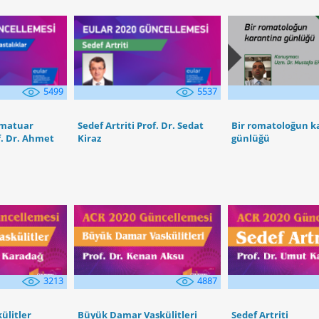
5499
5537
amatuar
Sedef Artriti Prof. Dr. Sedat
Bir romatoloğun k
of. Dr. Ahmet
Kiraz
günlüğü
3213
4887
külitler
Büyük Damar Vaskülitleri
Sedef Artriti