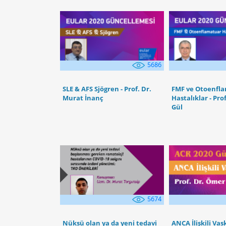
5686
SLE & AFS Sjögren - Prof. Dr.
FMF ve Otoenfl
Murat İnanç
Hastalıklar - Pr
Gül
5674
Nüksü olan ya da yeni tedavi
ANCA İlişkili Vas