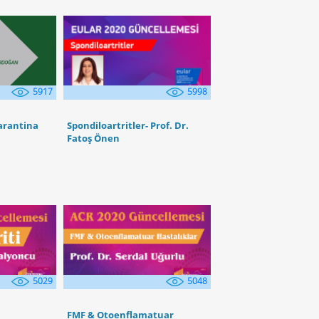
5998
5917
Spondiloartritler- Prof. Dr.
arantina
Fatoş Önen
5029
5048
FMF & Otoenflamatuar