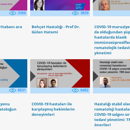
3366
3839
ritabanı ara
Behçet Hastalığı - Prof Dr.
COVID-19 maruziye
Gülen Hatemi
da olduğundan şüp
hastalarda klasik
immünosüpresifle
romatolojik tedavi
yönetimi
6631
6492
iyonu
COVID-19 hastaları ile
Hastalığı stabil ola
matoloğun
karşılaşmış hekimlerin
romatoloji hastala
deneyimleri
COVID-19 salgını sı
tedavi yönetimi: 
önerileri