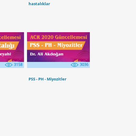
hastalıklar
3158
3036
PSS - PH - Miyozitler