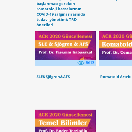
başlanması gereken
romatoloji hastalarının
COVID-19 salgını sırasında
tedavi yönetimi: TRD
önerileri
5613
SLE&Sjögren&AFS
Romatoid Artrit