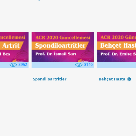
3952
3146
Spondiloartritler
Behçet Hastalığı