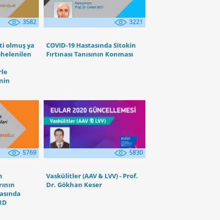
3582
3221
ti olmuş ya
COVID-19 Hastasında Sitokin
helenilen
Fırtınası Tanısının Konması
rle
nin
5830
5769
Vaskülitler (AAV & LVV) - Prof.
n
Dr. Gökhan Keser
rının
rasında
TRD