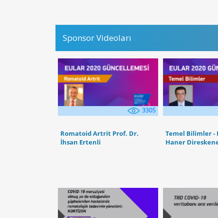
Sponsor Videoları
3305
Romatoid Artrit Prof. Dr.
Temel Bilimler - 
İhsan Ertenli
Haner Direskene