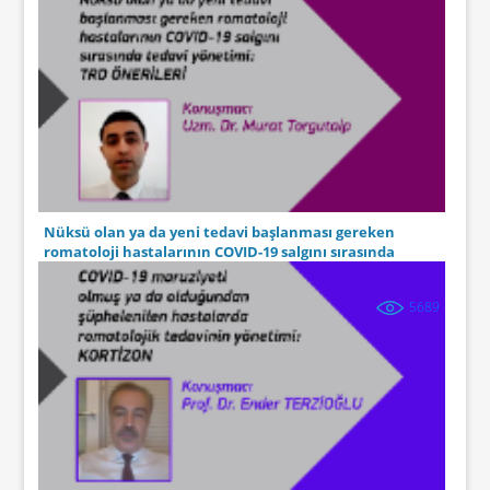
Nüksü olan ya da yeni tedavi başlanması gereken
romatoloji hastalarının COVID-19 salgını sırasında
tedavi yönetimi: TRD önerileri
5689