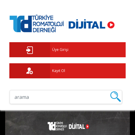
Üye Girişi
Kayıt Ol