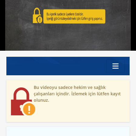
Bu videoyu sadece hekim ve sağlık
çalışanları içindir. İzlemek için lütfen kayıt
olunuz.